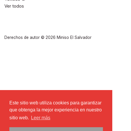
Ver todos
Derechos de autor © 2026
Miniso El Salvador
Este sitio web utiliza cookies para garantizar
Este sitio web utiliza cookies para garantizar
que obtenga la mejor experiencia en nuestro
que obtenga la mejor experiencia en nuestro
sitio web.
sitio web.
Leer más
Leer más