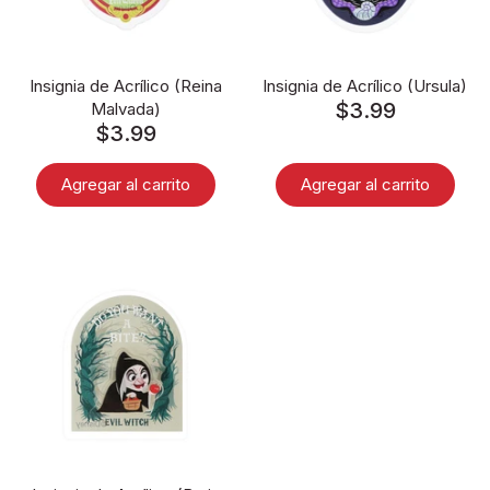
Disney pixar
Insignia de Acrílico (Reina
Insignia de Acrílico (Ursula)
Disney Animals
$3.99
Malvada)
$3.99
Blind boxes
Agregar al carrito
Agregar al carrito