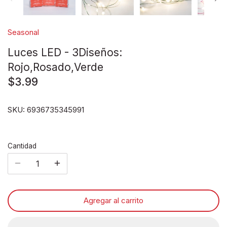
Disney pixar
Seasonal
Disney Animals
Luces LED - 3Diseños:
Blind boxes
Rojo,Rosado,Verde
$3.99
SKU:
6936735345991
Cantidad
Agregar al carrito