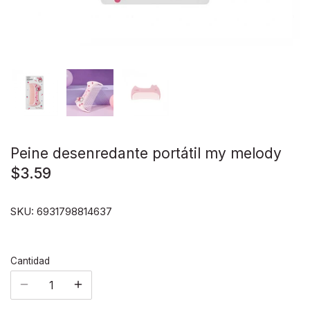
Disney pixar
Disney Animals
Blind boxes
Peine desenredante portátil my melody
$3.59
SKU:
6931798814637
Cantidad