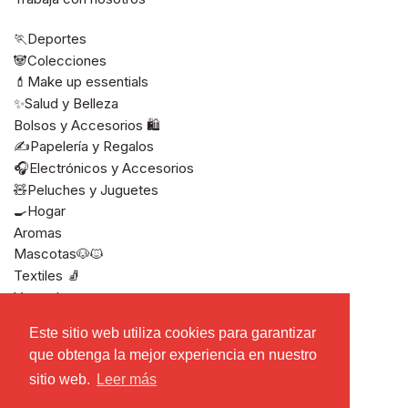
🏃Deportes
🐼Colecciones
💄Make up essentials
✨Salud y Belleza
Bolsos y Accesorios 🛍️
✍️Papelería y Regalos
🎧Electrónicos y Accesorios
🧸Peluches y Juguetes
🍳Hogar
Aromas
Mascotas🐶🐱
Textiles 🧦
Ver todos
Este sitio web utiliza cookies para garantizar
Este sitio web utiliza cookies para garantizar
que obtenga la mejor experiencia en nuestro
que obtenga la mejor experiencia en nuestro
sitio web.
sitio web.
Leer más
Leer más
Derechos de autor © 2026
Miniso El Salvador