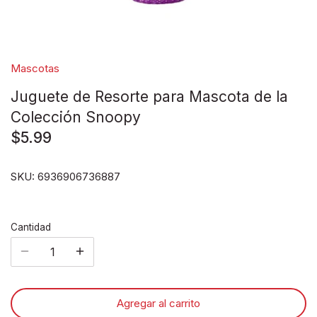
Disney pixar
Disney Animals
Mascotas
Blind boxes
Juguete de Resorte para Mascota de la
Colección Snoopy
$5.99
SKU:
6936906736887
Cantidad
Agregar al carrito