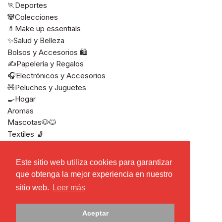
🏃Deportes
🐼Colecciones
💄Make up essentials
✨Salud y Belleza
Bolsos y Accesorios 🛍️
✍️Papelería y Regalos
🎧Electrónicos y Accesorios
🧸Peluches y Juguetes
🍳Hogar
Aromas
Mascotas🐶🐱
Textiles 🧦
Ver todos
Este sitio web utiliza cookies para garantizar
Este sitio web utiliza cookies para garantizar
que obtenga la mejor experiencia en nuestro
que obtenga la mejor experiencia en nuestro
sitio web.
sitio web.
Leer más
Leer más
Derechos de autor © 2026
Miniso El Salvador
Aceptar
Aceptar