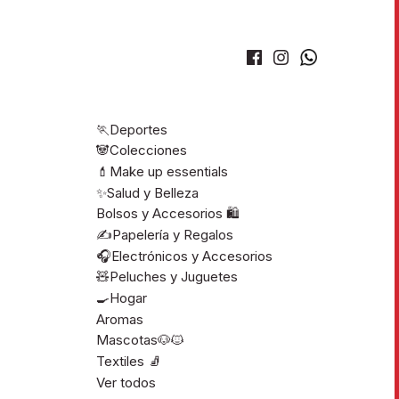
🏃Deportes
🐼Colecciones
💄Make up essentials
✨Salud y Belleza
Bolsos y Accesorios 🛍️
✍️Papelería y Regalos
🎧Electrónicos y Accesorios
🧸Peluches y Juguetes
🍳Hogar
Aromas
Mascotas🐶🐱
Textiles 🧦
Ver todos