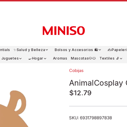
ntials
✨Salud y Belleza
Bolsos y Accesorios 🛍️
✍️Papeler
y Juguetes
🍳Hogar
Aromas
Mascotas🐶🐱
Textiles 🧦
Cobijas
AnimalCosplay 
$12.79
SKU:
6931798897838