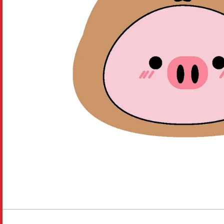
Disney pixar
Disney Animals
Blind boxes