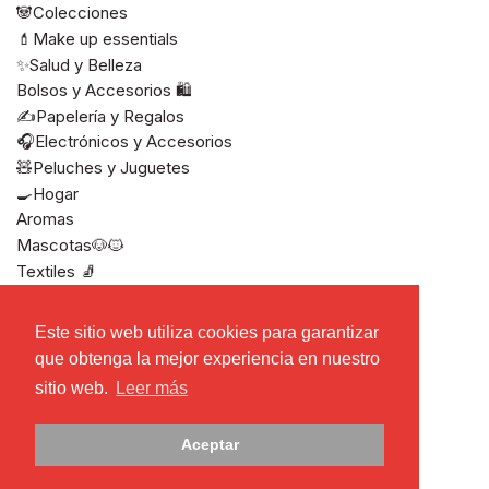
🐼Colecciones
💄Make up essentials
✨Salud y Belleza
Bolsos y Accesorios 🛍️
✍️Papelería y Regalos
🎧Electrónicos y Accesorios
🧸Peluches y Juguetes
🍳Hogar
Aromas
Mascotas🐶🐱
Textiles 🧦
Ver todos
Este sitio web utiliza cookies para garantizar
Este sitio web utiliza cookies para garantizar
que obtenga la mejor experiencia en nuestro
que obtenga la mejor experiencia en nuestro
sitio web.
sitio web.
Leer más
Leer más
Derechos de autor © 2026
Miniso El Salvador
Aceptar
Aceptar