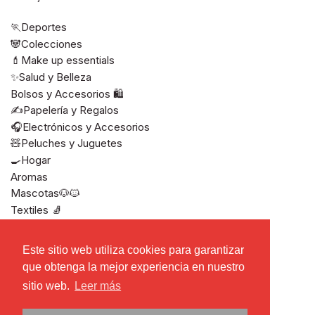
🏃Deportes
🐼Colecciones
💄Make up essentials
✨Salud y Belleza
Bolsos y Accesorios 🛍️
✍️Papelería y Regalos
🎧Electrónicos y Accesorios
🧸Peluches y Juguetes
🍳Hogar
Aromas
Mascotas🐶🐱
Textiles 🧦
Ver todos
Este sitio web utiliza cookies para garantizar
Este sitio web utiliza cookies para garantizar
que obtenga la mejor experiencia en nuestro
que obtenga la mejor experiencia en nuestro
sitio web.
sitio web.
Leer más
Leer más
Derechos de autor © 2026
Miniso El Salvador