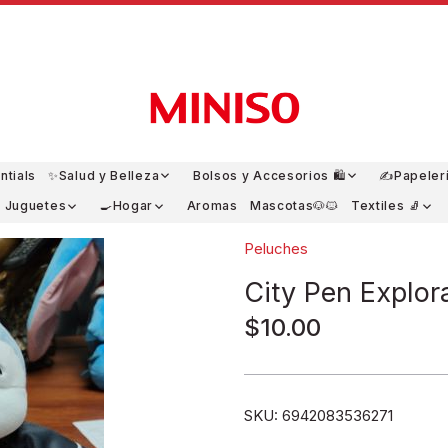
ntials
✨Salud y Belleza
Bolsos y Accesorios 🛍️
✍️Papeler
y Juguetes
🍳Hogar
Aromas
Mascotas🐶🐱
Textiles 🧦
Peluches
City Pen Explo
$10.00
SKU:
6942083536271