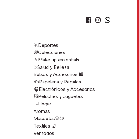
🏃Deportes
🐼Colecciones
💄Make up essentials
✨Salud y Belleza
Bolsos y Accesorios 🛍️
✍️Papelería y Regalos
🎧Electrónicos y Accesorios
🧸Peluches y Juguetes
🍳Hogar
Aromas
Mascotas🐶🐱
Textiles 🧦
Ver todos