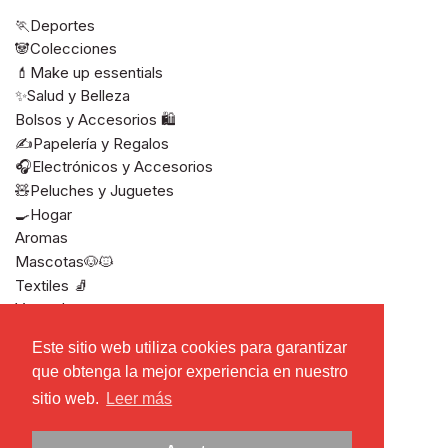
🏃Deportes
🐼Colecciones
💄Make up essentials
✨Salud y Belleza
Bolsos y Accesorios 🛍️
✍️Papelería y Regalos
🎧Electrónicos y Accesorios
🧸Peluches y Juguetes
🍳Hogar
Aromas
Mascotas🐶🐱
Textiles 🧦
Ver todos
Este sitio web utiliza cookies para garantizar
Este sitio web utiliza cookies para garantizar
que obtenga la mejor experiencia en nuestro
que obtenga la mejor experiencia en nuestro
sitio web.
sitio web.
Leer más
Leer más
Derechos de autor © 2026
Miniso El Salvador