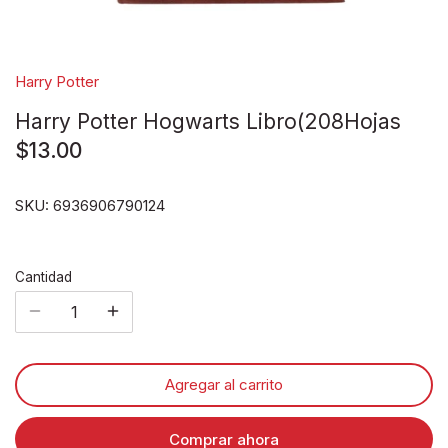
Disney pixar
Disney Animals
Harry Potter
Harry Potter Hogwarts Libro(208Hojas
Blind boxes
$13.00
SKU:
6936906790124
Cantidad
Agregar al carrito
Comprar ahora