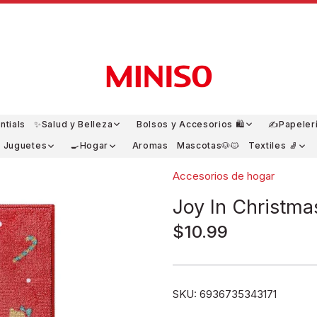
ntials
✨Salud y Belleza
Bolsos y Accesorios 🛍️
✍️Papeler
y Juguetes
🍳Hogar
Aromas
Mascotas🐶🐱
Textiles 🧦
Accesorios de hogar
Joy In Christma
$10.99
SKU:
6936735343171