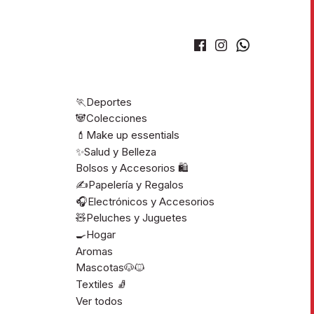
🏃Deportes
🐼Colecciones
💄Make up essentials
✨Salud y Belleza
Bolsos y Accesorios 🛍️
✍️Papelería y Regalos
🎧Electrónicos y Accesorios
🧸Peluches y Juguetes
🍳Hogar
Aromas
Mascotas🐶🐱
Textiles 🧦
Ver todos