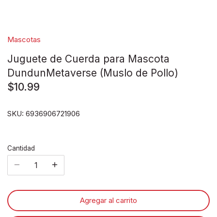
Disney pixar
Disney Animals
Mascotas
Juguete de Cuerda para Mascota
Blind boxes
DundunMetaverse (Muslo de Pollo)
$10.99
SKU:
6936906721906
Cantidad
Agregar al carrito