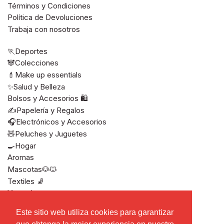
Términos y Condiciones
Política de Devoluciones
Trabaja con nosotros
🏃Deportes
🐼Colecciones
💄Make up essentials
✨Salud y Belleza
Bolsos y Accesorios 🛍️
✍️Papelería y Regalos
🎧Electrónicos y Accesorios
🧸Peluches y Juguetes
🍳Hogar
Aromas
Mascotas🐶🐱
Textiles 🧦
Ver todos
Este sitio web utiliza cookies para garantizar
Este sitio web utiliza cookies para garantizar