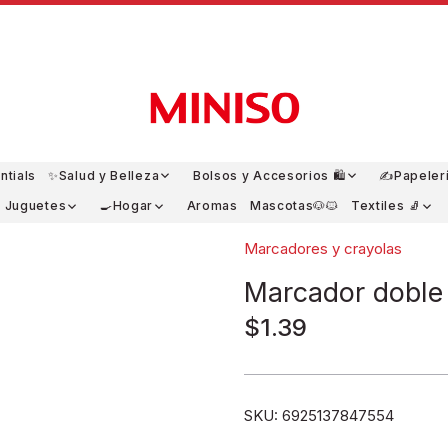
ntials
✨Salud y Belleza
Bolsos y Accesorios 🛍️
✍️Papeler
y Juguetes
🍳Hogar
Aromas
Mascotas🐶🐱
Textiles 🧦
Marcadores y crayolas
Marcador doble 
$1.39
SKU:
6925137847554