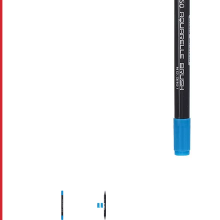
Disney pixar
Disney Animals
Blind boxes