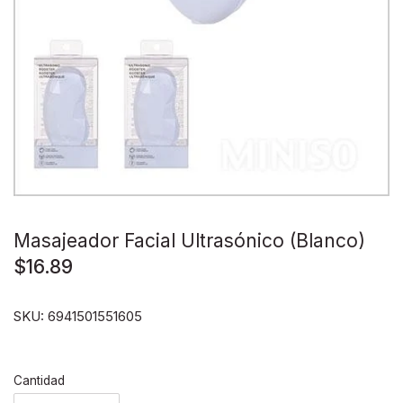
Disney pixar
Disney Animals
Blind boxes
Masajeador Facial Ultrasónico (Blanco)
$16.89
SKU:
6941501551605
Cantidad