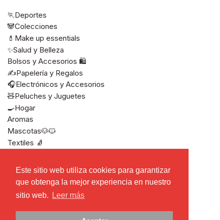
🏃Deportes
🐼Colecciones
💄Make up essentials
✨Salud y Belleza
Bolsos y Accesorios 🛍️
✍️Papelería y Regalos
🎧Electrónicos y Accesorios
🧸Peluches y Juguetes
🍳Hogar
Aromas
Mascotas🐶🐱
Textiles 🧦
Ver todos
Este sitio web utiliza cookies para garantizar
Este sitio web utiliza cookies para garantizar
que obtenga la mejor experiencia en nuestro
que obtenga la mejor experiencia en nuestro
sitio web.
sitio web.
Leer más
Leer más
Derechos de autor © 2026
Miniso El Salvador