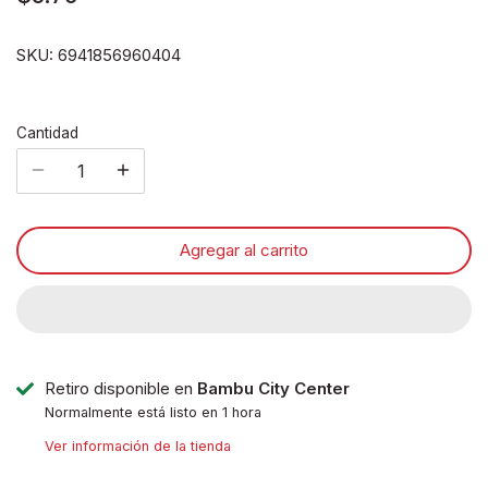
Disney pixar
SKU:
6941856960404
Disney Animals
Cantidad
Blind boxes
Agregar al carrito
Retiro disponible en
Bambu City Center
Normalmente está listo en 1 hora
Ver información de la tienda