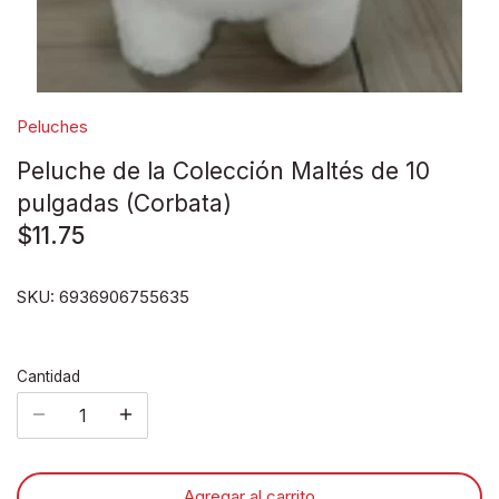
Disney pixar
Disney Animals
Peluches
Blind boxes
Peluche de la Colección Maltés de 10
pulgadas (Corbata)
$11.75
SKU:
6936906755635
Cantidad
Agregar al carrito