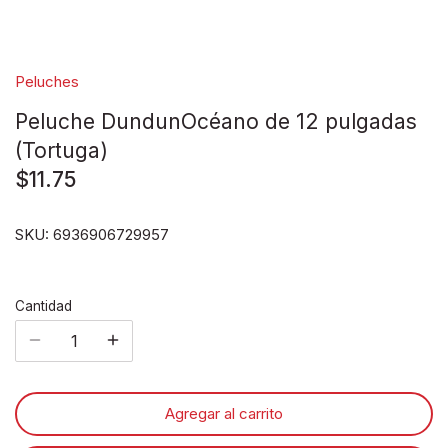
Disney pixar
Disney Animals
Peluches
Peluche DundunOcéano de 12 pulgadas
Blind boxes
(Tortuga)
$11.75
SKU:
6936906729957
Cantidad
Agregar al carrito