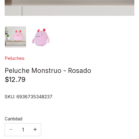
Disney pixar
Disney Animals
Blind boxes
Peluches
Peluche Monstruo - Rosado
$12.79
SKU:
6936735348237
Cantidad