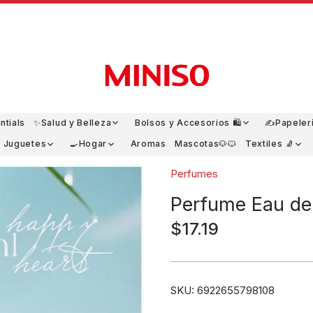
ntials
✨Salud y Belleza
Bolsos y Accesorios 🛍️
✍️Papeler
y Juguetes
🍳Hogar
Aromas
Mascotas🐶🐱
Textiles 🧦
Perfumes
Perfume Eau de
$17.19
SKU:
6922655798108