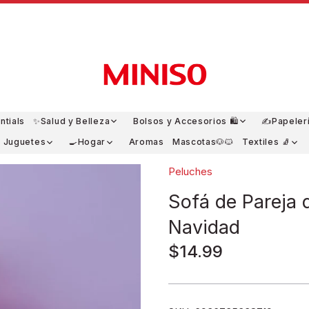
ntials
✨Salud y Belleza
Bolsos y Accesorios 🛍️
✍️Papeler
y Juguetes
🍳Hogar
Aromas
Mascotas🐶🐱
Textiles 🧦
Peluches
Sofá de Pareja
Navidad
$14.99