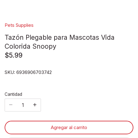
Disney pixar
Disney Animals
Pets Supplies
Tazón Plegable para Mascotas Vida
Blind boxes
Colorida Snoopy
$5.99
SKU:
6936906703742
Cantidad
Agregar al carrito