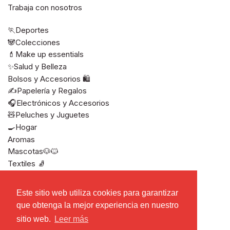
Trabaja con nosotros
🏃Deportes
🐼Colecciones
💄Make up essentials
✨Salud y Belleza
Bolsos y Accesorios 🛍️
✍️Papelería y Regalos
🎧Electrónicos y Accesorios
🧸Peluches y Juguetes
🍳Hogar
Aromas
Mascotas🐶🐱
Textiles 🧦
Ver todos
Este sitio web utiliza cookies para garantizar
Este sitio web utiliza cookies para garantizar
que obtenga la mejor experiencia en nuestro
que obtenga la mejor experiencia en nuestro
sitio web.
sitio web.
Leer más
Leer más